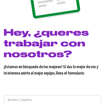
Hey, ¿queres
trabajar con
nosotros?
¡Estamos en búsqueda de los mejores! Sí das lo mejor de vos y
te interesa unirte al mejor equipo, llena el formulario:
L
N
a
o
y